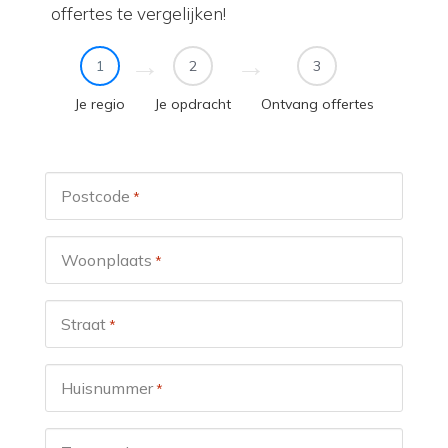
offertes te vergelijken!
1
2
3
Je regio
Je opdracht
Ontvang offertes
Postcode
*
Woonplaats
*
Straat
*
Huisnummer
*