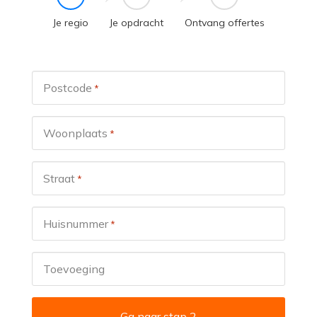
Je regio
Je opdracht
Ontvang offertes
Postcode
*
Woonplaats
*
Straat
*
Huisnummer
*
Toevoeging