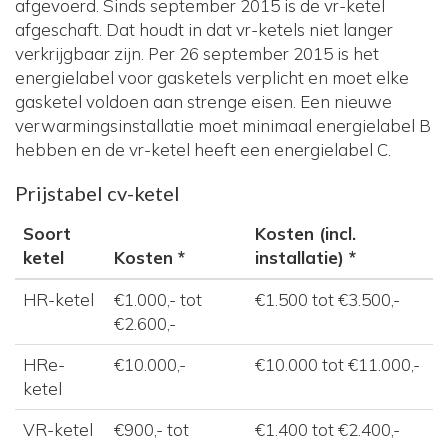
afgevoerd. Sinds september 2015 is de vr-ketel
afgeschaft. Dat houdt in dat vr-ketels niet langer
verkrijgbaar zijn. Per 26 september 2015 is het
energielabel voor gasketels verplicht en moet elke
gasketel voldoen aan strenge eisen. Een nieuwe
verwarmingsinstallatie moet minimaal energielabel B
hebben en de vr-ketel heeft een energielabel C.
Prijstabel cv-ketel
Soort
Kosten (incl.
ketel
Kosten *
installatie) *
HR-ketel
€1.000,- tot
€1.500 tot €3.500,-
€2.600,-
HRe-
€10.000,-
€10.000 tot €11.000,-
ketel
VR-ketel
€900,- tot
€1.400 tot €2.400,-