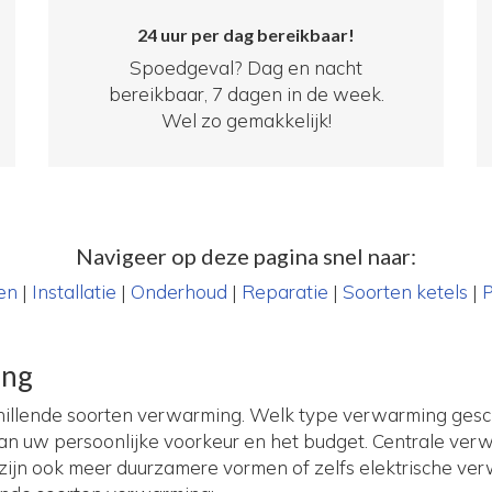
24 uur per dag bereikbaar!
Spoedgeval? Dag en nacht
bereikbaar, 7 dagen in de week.
Wel zo gemakkelijk!
Navigeer op deze pagina snel naar:
en
|
Installatie
|
Onderhoud
|
Reparatie
|
Soorten ketels
|
P
ing
chillende soorten verwarming. Welk type verwarming gesch
van uw persoonlijke voorkeur en het budget. Centrale ver
r zijn ook meer duurzamere vormen of zelfs elektrische v