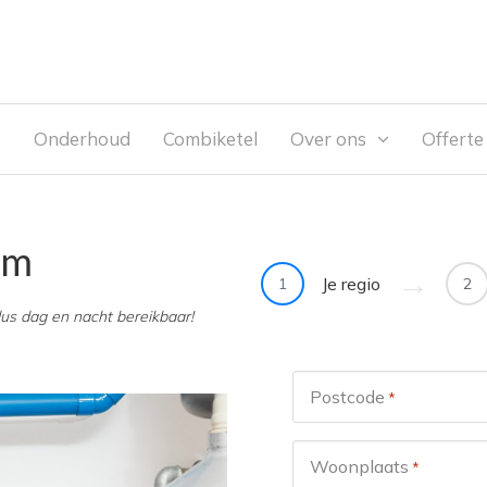
e
Onderhoud
Combiketel
Over ons
Offert
am
Je regio
1
2
dus dag en nacht bereikbaar!
Postcode
*
Woonplaats
*