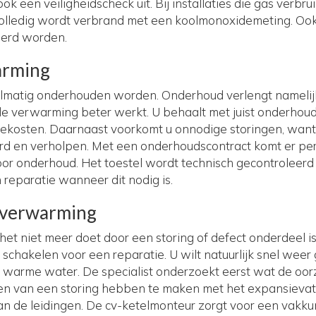
k een veiligheidscheck uit. Bij installaties die gas verbru
s volledig wordt verbrand met een koolmonoxidemeting. O
oerd worden.
arming
matig onderhouden worden. Onderhoud verlengt namelijk
 de verwarming beter werkt. U behaalt met juist onderho
iekosten. Daarnaast voorkomt u onnodige storingen, wan
rd en verholpen. Met een onderhoudscontract komt er per
voor onderhoud. Het toestel wordt technisch gecontroleer
n reparatie wanneer dit nodig is.
 verwarming
 niet meer doet door een storing of defect onderdeel is 
 schakelen voor een reparatie. U wilt natuurlijk snel we
warme water. De specialist onderzoekt eerst wat de oorza
 van een storing hebben te maken met het expansievat
an de leidingen. De cv-ketelmonteur zorgt voor een vakku