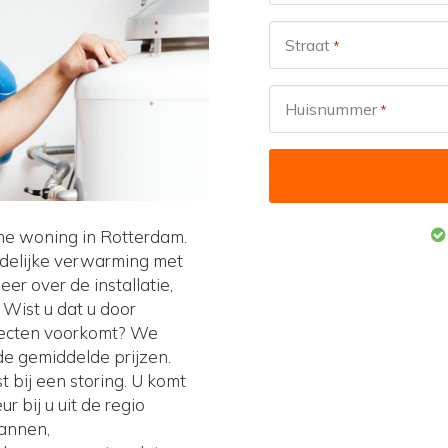
Straat
*
Huisnummer
*
me woning in Rotterdam.
ndelijke verwarming met
r over de installatie,
Wist u dat u door
fecten voorkomt? We
de gemiddelde prijzen.
 bij een storing. U komt
 bij u uit de regio
lannen,