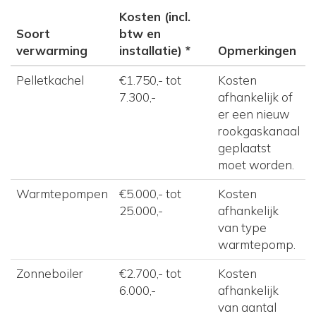
Kosten (incl.
Soort
btw en
verwarming
installatie) *
Opmerkingen
Pelletkachel
€1.750,- tot
Kosten
7.300,-
afhankelijk of
er een nieuw
rookgaskanaal
geplaatst
moet worden.
Warmtepompen
€5.000,- tot
Kosten
25.000,-
afhankelijk
van type
warmtepomp.
Zonneboiler
€2.700,- tot
Kosten
6.000,-
afhankelijk
van aantal