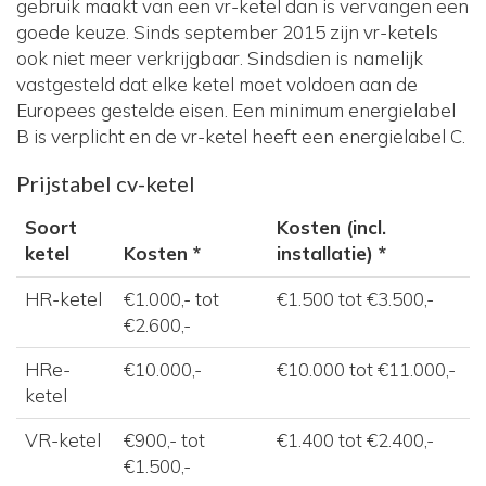
gebruik maakt van een vr-ketel dan is vervangen een
goede keuze. Sinds september 2015 zijn vr-ketels
ook niet meer verkrijgbaar. Sindsdien is namelijk
vastgesteld dat elke ketel moet voldoen aan de
Europees gestelde eisen. Een minimum energielabel
B is verplicht en de vr-ketel heeft een energielabel C.
Prijstabel cv-ketel
Soort
Kosten (incl.
ketel
Kosten *
installatie) *
HR-ketel
€1.000,- tot
€1.500 tot €3.500,-
€2.600,-
HRe-
€10.000,-
€10.000 tot €11.000,-
ketel
VR-ketel
€900,- tot
€1.400 tot €2.400,-
€1.500,-