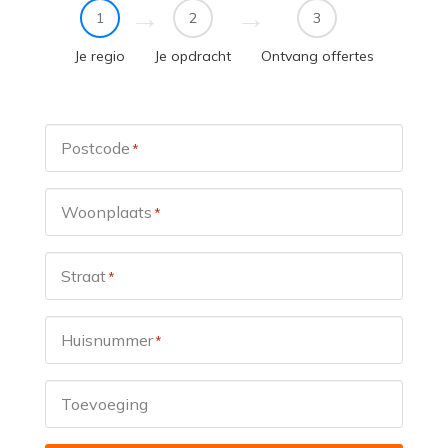
1
2
3
Je regio
Je opdracht
Ontvang offertes
Postcode
*
Woonplaats
*
Straat
*
Huisnummer
*
Toevoeging