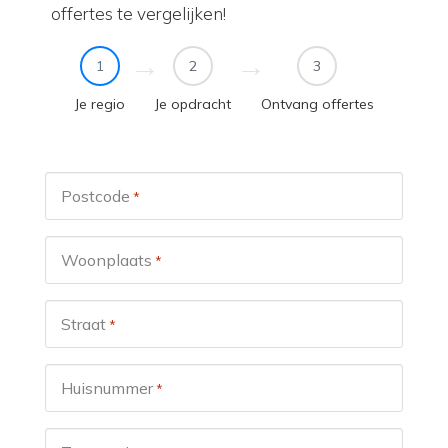
offertes te vergelijken!
1
2
3
Je regio
Je opdracht
Ontvang offertes
Postcode
*
Woonplaats
*
Straat
*
Huisnummer
*