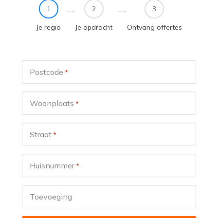
1
2
3
Je regio
Je opdracht
Ontvang offertes
Postcode
*
Woonplaats
*
Straat
*
Huisnummer
*
Toevoeging