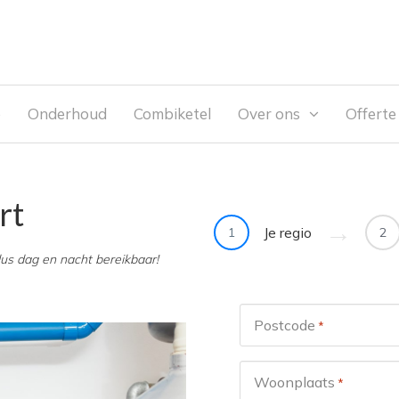
e
Onderhoud
Combiketel
Over ons
Offert
rt
Je regio
1
2
dus dag en nacht bereikbaar!
Postcode
*
Woonplaats
*