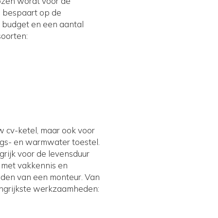
ozen wordt voor de
u bespaart op de
t budget en een aantal
oorten:
w cv-ketel, maar ook voor
ngs- en warmwater toestel.
rijk voor de levensduur
t met vakkennis en
eden van een monteur. Van
langrijkste werkzaamheden: