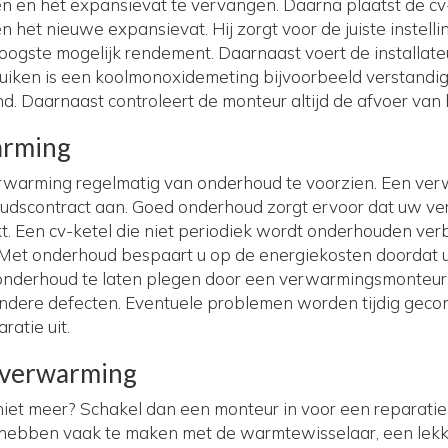
en en het expansievat te vervangen. Daarna plaatst de c
en het nieuwe expansievat. Hij zorgt voor de juiste instellin
oogste mogelijk rendement. Daarnaast voert de installateu
ruiken is een koolmonoxidemeting bijvoorbeeld verstandig
d. Daarnaast controleert de monteur altijd de afvoer van 
arming
erwarming regelmatig van onderhoud te voorzien. Een ver
dscontract aan. Goed onderhoud zorgt ervoor dat uw v
t. Een cv-ketel die niet periodiek wordt onderhouden ver
. Met onderhoud bespaart u op de energiekosten doordat
 onderhoud te laten plegen door een verwarmingsmonteu
andere defecten. Eventuele problemen worden tijdig geco
atie uit.
 verwarming
iet meer? Schakel dan een monteur in voor een reparati
 hebben vaak te maken met de warmtewisselaar, een lekk