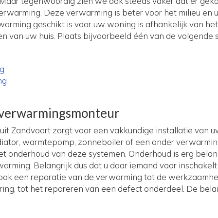
 Maar tegenwoordig zien we ook steeds vaker dat er gek
verwarming. Deze verwarming is beter voor het milieu en 
arming geschikt is voor uw woning is afhankelijk van he
 van uw huis. Plaats bijvoorbeeld één van de volgende s
ng
ng
verwarmingsmonteur
t Zandvoort zorgt voor een vakkundige installatie van u
adiator, warmtepomp, zonneboiler of een ander verwarmi
het onderhoud van deze systemen. Onderhoud is erg belang
arming. Belangrijk dus dat u daar iemand voor inschakel
rt ook een reparatie van de verwarming tot de werkzaamh
ring, tot het repareren van een defect onderdeel. De be