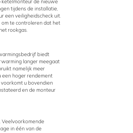
v-ketelmonteur de nieuwe
gen tijdens de installatie,
r een veiligheidscheck uit.
 om te controleren dat het
het rookgas.
warmingsbedrijf biedt
erwarming langer meegaat
bruikt namelijk meer
 u een hoger rendement
r voorkomt u bovendien
nstateerd en de monteur
e. Veelvoorkomende
age in één van de