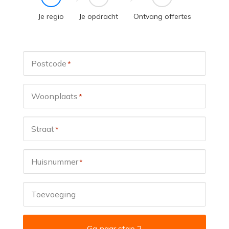
Je regio
Je opdracht
Ontvang offertes
Postcode
*
Woonplaats
*
Straat
*
Huisnummer
*
Toevoeging
Ga naar stap 2