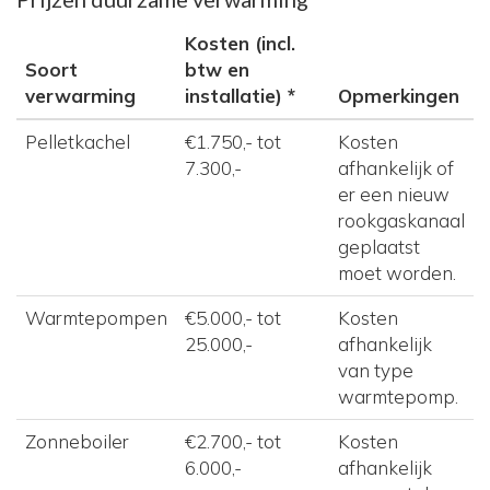
Kosten (incl.
Soort
btw en
verwarming
installatie) *
Opmerkingen
Pelletkachel
€1.750,- tot
Kosten
7.300,-
afhankelijk of
er een nieuw
rookgaskanaal
geplaatst
moet worden.
Warmtepompen
€5.000,- tot
Kosten
25.000,-
afhankelijk
van type
warmtepomp.
Zonneboiler
€2.700,- tot
Kosten
6.000,-
afhankelijk