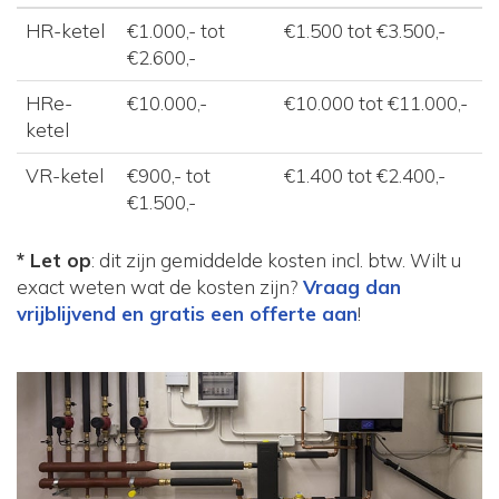
HR-ketel
€1.000,- tot
€1.500 tot €3.500,-
€2.600,-
HRe-
€10.000,-
€10.000 tot €11.000,-
ketel
VR-ketel
€900,- tot
€1.400 tot €2.400,-
€1.500,-
* Let op
: dit zijn gemiddelde kosten incl. btw. Wilt u
exact weten wat de kosten zijn?
Vraag dan
vrijblijvend en gratis een offerte aan
!