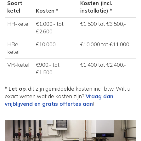
Soort
Kosten (incl.
ketel
Kosten *
installatie) *
HR-ketel
€1.000,- tot
€1.500 tot €3.500,-
€2.600,-
HRe-
€10.000,-
€10.000 tot €11.000,-
ketel
VR-ketel
€900,- tot
€1.400 tot €2.400,-
€1.500,-
* Let op
: dit zijn gemiddelde kosten incl. btw. Wilt u
exact weten wat de kosten zijn?
Vraag dan
vrijblijvend en gratis offertes aan
!