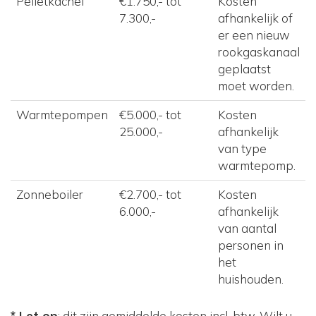
Pelletkachel
€1.750,- tot
Kosten
7.300,-
afhankelijk of
er een nieuw
rookgaskanaal
geplaatst
moet worden.
Warmtepompen
€5.000,- tot
Kosten
25.000,-
afhankelijk
van type
warmtepomp.
Zonneboiler
€2.700,- tot
Kosten
6.000,-
afhankelijk
van aantal
personen in
het
huishouden.
* Let op
: dit zijn gemiddelde kosten incl. btw. Wilt u