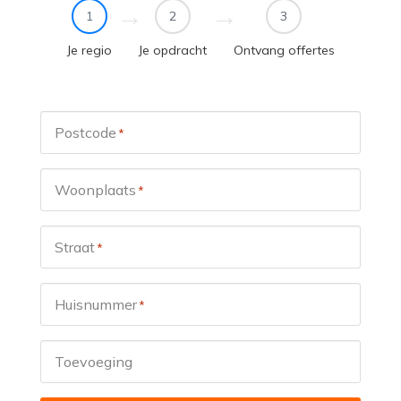
1
2
3
Je regio
Je opdracht
Ontvang offertes
Postcode
*
Woonplaats
*
Straat
*
Huisnummer
*
Toevoeging