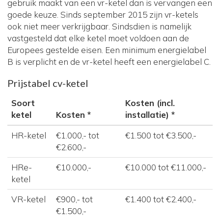
gebruik maakt van een vr-ketel dan is vervangen een
goede keuze. Sinds september 2015 zijn vr-ketels
ook niet meer verkrijgbaar. Sindsdien is namelijk
vastgesteld dat elke ketel moet voldoen aan de
Europees gestelde eisen. Een minimum energielabel
B is verplicht en de vr-ketel heeft een energielabel C.
Prijstabel cv-ketel
Soort
Kosten (incl.
ketel
Kosten *
installatie) *
HR-ketel
€1.000,- tot
€1.500 tot €3.500,-
€2.600,-
HRe-
€10.000,-
€10.000 tot €11.000,-
ketel
VR-ketel
€900,- tot
€1.400 tot €2.400,-
€1.500,-