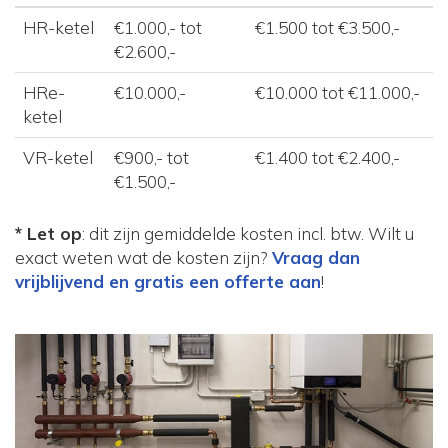
HR-ketel
€1.000,- tot
€1.500 tot €3.500,-
€2.600,-
HRe-
€10.000,-
€10.000 tot €11.000,-
ketel
VR-ketel
€900,- tot
€1.400 tot €2.400,-
€1.500,-
* Let op
: dit zijn gemiddelde kosten incl. btw. Wilt u
exact weten wat de kosten zijn?
Vraag dan
vrijblijvend en gratis een offerte aan
!