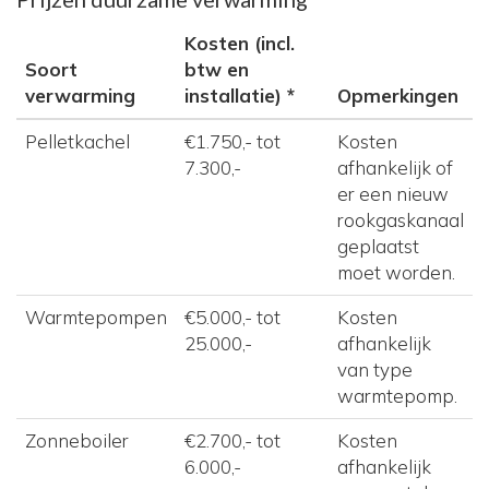
Kosten (incl.
Soort
btw en
verwarming
installatie) *
Opmerkingen
Pelletkachel
€1.750,- tot
Kosten
7.300,-
afhankelijk of
er een nieuw
rookgaskanaal
geplaatst
moet worden.
Warmtepompen
€5.000,- tot
Kosten
25.000,-
afhankelijk
van type
warmtepomp.
Zonneboiler
€2.700,- tot
Kosten
6.000,-
afhankelijk