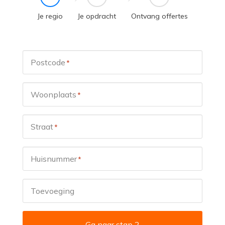
Je regio
Je opdracht
Ontvang offertes
Postcode
*
Woonplaats
*
Straat
*
Huisnummer
*
Toevoeging
Ga naar stap 2