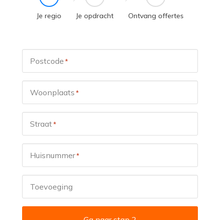
Je regio
Je opdracht
Ontvang offertes
Postcode
*
Woonplaats
*
Straat
*
Huisnummer
*
Toevoeging
Ga naar stap 2