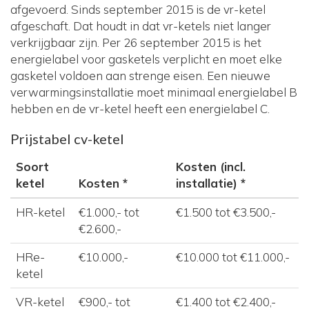
afgevoerd. Sinds september 2015 is de vr-ketel
afgeschaft. Dat houdt in dat vr-ketels niet langer
verkrijgbaar zijn. Per 26 september 2015 is het
energielabel voor gasketels verplicht en moet elke
gasketel voldoen aan strenge eisen. Een nieuwe
verwarmingsinstallatie moet minimaal energielabel B
hebben en de vr-ketel heeft een energielabel C.
Prijstabel cv-ketel
Soort
Kosten (incl.
ketel
Kosten *
installatie) *
HR-ketel
€1.000,- tot
€1.500 tot €3.500,-
€2.600,-
HRe-
€10.000,-
€10.000 tot €11.000,-
ketel
VR-ketel
€900,- tot
€1.400 tot €2.400,-