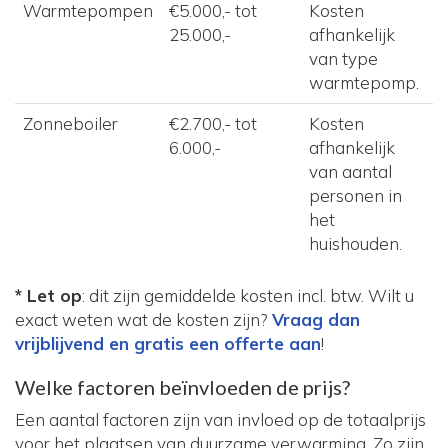
Warmtepompen
€5.000,- tot
Kosten
25.000,-
afhankelijk
van type
warmtepomp.
Zonneboiler
€2.700,- tot
Kosten
6.000,-
afhankelijk
van aantal
personen in
het
huishouden.
* Let op
: dit zijn gemiddelde kosten incl. btw. Wilt u
exact weten wat de kosten zijn?
Vraag dan
vrijblijvend en gratis een offerte aan
!
Welke factoren beïnvloeden de prijs?
Een aantal factoren zijn van invloed op de totaalprijs
voor het plaatsen van duurzame verwarming. Zo zijn