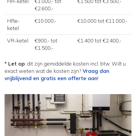
HR-ketel
€1.000,- tot
€1.500 tot €3.500,-
€2.600,-
HRe-
€10.000,-
€10.000 tot €11.000,-
ketel
VR-ketel
€900,- tot
€1.400 tot €2.400,-
€1.500,-
* Let op
: dit zijn gemiddelde kosten incl. btw. Wilt u
exact weten wat de kosten zijn?
Vraag dan
vrijblijvend en gratis een offerte aan
!