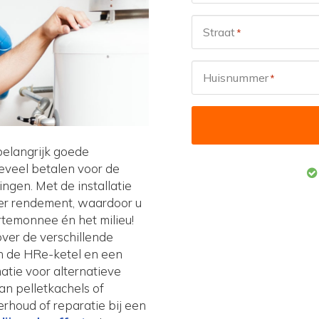
Straat
*
Huisnummer
*
belangrijk goede
teveel betalen voor de
ngen. Met de installatie
er rendement, waardoor u
rtemonnee én het milieu!
ver de verschillende
en de HRe-ketel en een
rmatie voor alternatieve
an pelletkachels of
houd of reparatie bij een