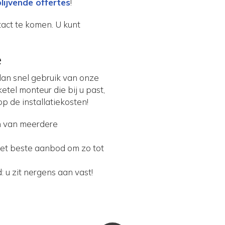
lijvende offertes
!
tact te komen. U kunt
e
an snel gebruik van onze
ketel monteur die bij u past,
 de installatiekosten!
zen van meerdere
et beste aanbod om zo tot
d: u zit nergens aan vast!