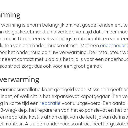
arming
warming is enorm belangrijk om het goede rendement te
n de gasketel, merkt u na verloop van tijd dat u meer mo
ratuur. U kunt een verwarmingsmonteur inhuren voor ee
fsluiten van een onderhoudscontract . Met een
onderhoudsc
voor het onderhoud aan uw verwarming. De installateur w
 neemt contact met u op als het tijd is voor een onderhoud.
contract zorgt dus ook voor een groot gemak.
 verwarming
rmingsinstallatie komt geregeld voor. Misschien geeft de 
 moet, of wellicht is het expansievat kapotgegaan. Een 
g in korte tijd een
reparatie
voor u uitgevoerd. Een aanta
 3-weg-klep, het repareren van het expansievat en het ont
reparatie kost is afhankelijk van de leeftijd van de instal
el monteur. Als u een onderhoudscontract heeft afgeslote