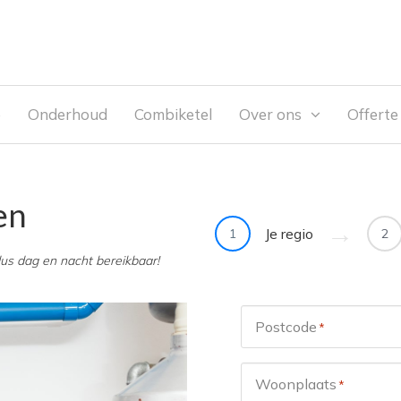
e
Onderhoud
Combiketel
Over ons
Offert
en
Je regio
1
2
dus dag en nacht bereikbaar!
Postcode
*
Woonplaats
*